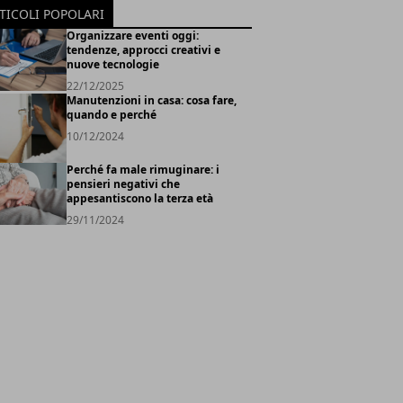
TICOLI POPOLARI
Organizzare eventi oggi:
tendenze, approcci creativi e
nuove tecnologie
22/12/2025
Manutenzioni in casa: cosa fare,
quando e perché
10/12/2024
Perché fa male rimuginare: i
pensieri negativi che
appesantiscono la terza età
29/11/2024