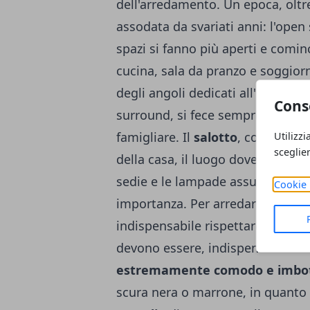
dell'arredamento. Un epoca, olt
assodata da svariati anni: l'open 
spazi si fanno più aperti e comi
cucina, sala da pranzo e soggiorn
degli angoli dedicati all'hi-tec, 
Cons
surround, si fece sempre più imp
famigliare. Il
salotto
, conseguen
Utilizzi
sceglie
della casa, il luogo dove si tras
sedie e le lampade assumono un 
Cookie 
importanza.
Per arredare un salot
indispensabile rispettare alcuni i
devono essere, indispensabilment
estremamente comodo e imbot
scura nera o marrone, in quanto i