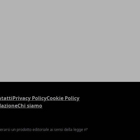
tatti
Privacy Policy
Cookie Policy
dazione
Chi siamo
arsi un prodotto editoriale ai sensi della legge n°