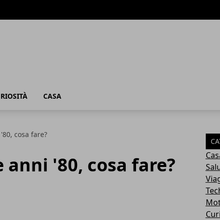
RIOSITÀ
CASA
 '80, cosa fare?
CA
Cas
e anni '80, cosa fare?
Sal
Via
Tec
Mot
Cur