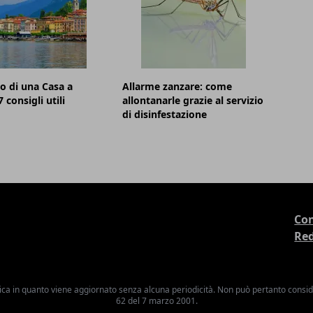
o di una Casa a
Allarme zanzare: come
 consigli utili
allontanarle grazie al servizio
di disinfestazione
Con
Re
ica in quanto viene aggiornato senza alcuna periodicità. Non può pertanto consider
62 del 7 marzo 2001.