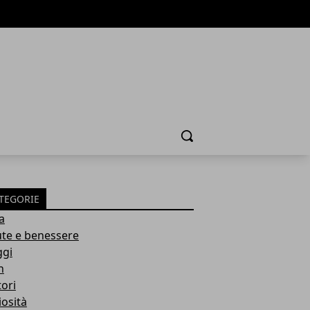
Cerca
TEGORIE
a
ute e benessere
ggi
h
ori
iosità