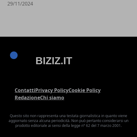
29/11/2024
Contatti
Privacy Policy
Cookie Policy
Redazione
Chi siamo
Questo sito non rappresenta una testata giornalistica in quanto viene
aggiornato senza alcuna periodicità. Non può pertanto considerarsi un
prodotto editoriale ai sensi della legge n° 62 del 7 marzo 2001.