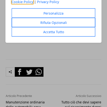
Cookie Policy
|
Privacy Policy
nel suo complesso. Investire nelle risorse e nei
servizi offerti da un'agenzia dedicata può portare a
Personalizza
numerosi vantaggi, tra cui una maggiore conformità
Rifiuta Opzionali
normativa, una cultura della sicurezza più forte e
una riduzione dei rischi e delle spese associate agli
Accetta Tutto
incidenti sul lavoro.
Facebook
Twitter
Whatsapp
Articolo Precedente
Articolo Successivo
Manutenzione ordinaria
Tutto ciò che devi sapere
delle automobili: cosa
sul risarcimento danni