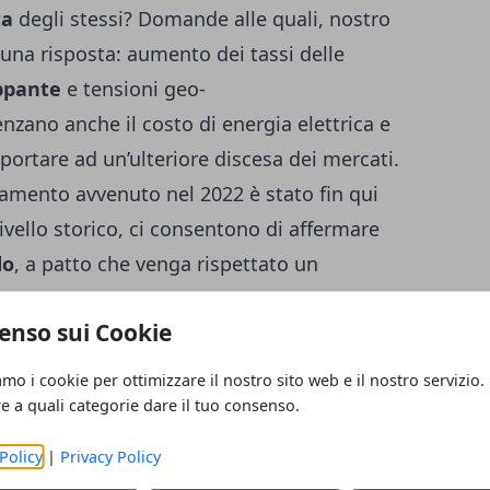
ta
degli stessi? Domande alle quali, nostro
na risposta: aumento dei tassi delle
oppante
e tensioni geo-
enzano anche il costo di energia elettrica e
ortare ad un’ulteriore discesa dei mercati.
cciamento avvenuto nel 2022 è stato fin qui
a livello storico, ci consentono di affermare
do
, a patto che venga rispettato un
icazione, i risultati positivi non mancano di
enso sui Cookie
i
mercati azionari
, prendendo in
versificato di durata ventennale. Il
amo i cookie per ottimizzare il nostro sito web e il nostro servizio.
te il migliore nella storia dell’umanità, ha
re a quali categorie dare il tuo consenso.
rcati azionari di poter ottenere dei
Policy
|
Privacy Policy
ivi. Anche dal
2000 al 2020
, ad esempio, il