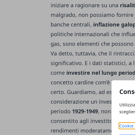
iniziare a ragionare su una
risali
malgrado, non possiamo fornire u
banche centrali,
inflazione gal
politiche internazionali che influ
gas, sono elementi che possono p
Va detto, tuttavia, che il rintra
significativo. E i dati statistici, 
come
investire nel lungo perio
concetto cardine com’è la diversif
Cons
certo. Guardiamo, ad esempio, a
considerazione un investimento di
Utilizzi
periodo
1929-1949
, non certamen
sceglie
consentito agli investitori dei me
Cookie 
rendimenti moderatamente posit