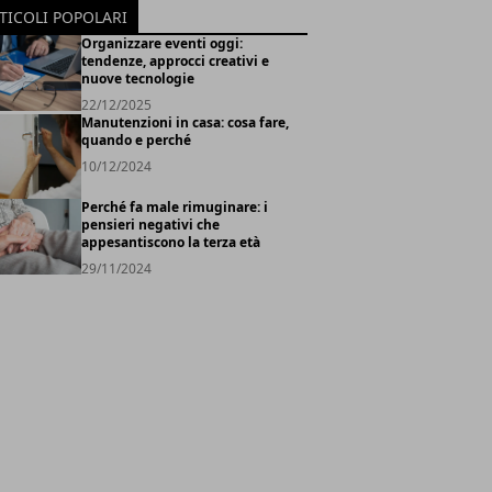
TICOLI POPOLARI
Organizzare eventi oggi:
tendenze, approcci creativi e
nuove tecnologie
22/12/2025
Manutenzioni in casa: cosa fare,
quando e perché
10/12/2024
Perché fa male rimuginare: i
pensieri negativi che
appesantiscono la terza età
29/11/2024