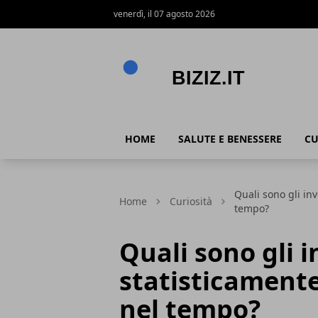
venerdì, il 07 agosto 2026
Biziz.it
HOME
SALUTE E BENESSERE
CU
Quali sono gli in
Home
Curiosità
tempo?
Quali sono gli 
statisticamente
nel tempo?