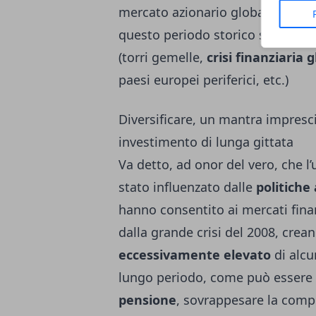
mercato azionario globale ha pe
questo periodo storico siano avv
(torri gemelle,
crisi finanziaria 
paesi europei periferici, etc.)
Diversificare, un mantra impresc
investimento di lunga gittata
Va detto, ad onor del vero, che l
stato influenzato dalle
politiche
hanno consentito ai mercati finanz
dalla grande crisi del 2008, crean
eccessivamente elevato
di alcu
lungo periodo, come può essere 
pensione
, sovrappesare la compo