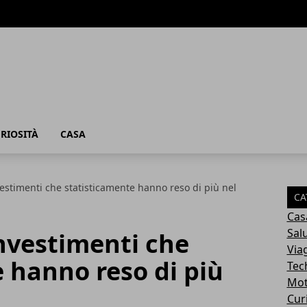
RIOSITÀ
CASA
vestimenti che statisticamente hanno reso di più nel
CA
Cas
Sal
investimenti che
Via
 hanno reso di più
Tec
Mot
Cur