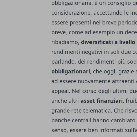
obbligazionaria, è un consiglio 
considerazione, accettando le ine
essere presenti nel breve perio
breve, come ad esempio un decenn
ribadiamo,
diversificati a livell
rendimenti negativi in soli due c
parlando, dei rendimenti più sod
obbligazionari
, che oggi, grazie
ad essere nuovamente attraenti d
appeal. Nel corso degli ultimi due 
anche altri
asset finanziari,
fruib
grande rete telematica. Che risvo
banche centrali hanno cambiato i
senso, essere ben informati sull