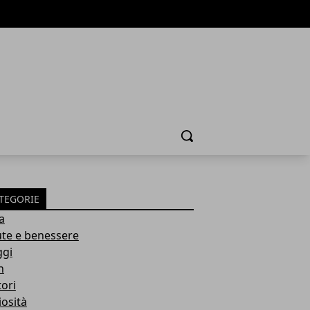
Cerca
TEGORIE
a
ute e benessere
ggi
h
ori
iosità