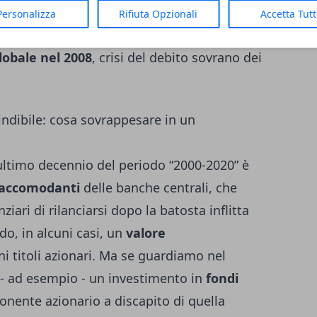
rformato in modo strepitoso, nonostante in
Personalizza
Rifiuta Opzionali
Accetta Tut
enuti accadimenti particolarmente negativi
globale nel 2008
, crisi del debito sovrano dei
indibile: cosa sovrappesare in un
’ultimo decennio del periodo “2000-2020” è
 accomodanti
delle banche centrali, che
iari di rilanciarsi dopo la batosta inflitta
do, in alcuni casi, un
valore
ni titoli azionari. Ma se guardiamo nel
- ad esempio - un investimento in
fondi
nente azionario a discapito di quella