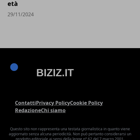
età
29/11/2024
Contatti
Privacy Policy
Cookie Policy
Redazione
Chi siamo
Questo sito non rappresenta una testata giornalistica in quanto viene
aggiornato senza alcuna periodicità. Non può pertanto considerarsi un
prodotto editoriale ai sensi della legge n° 62 del 7 marzo 2001.