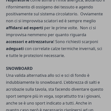
respiratorie
come asma o rinite allergica, aiutando il
rifornimento di ossigeno dei tessuto e agendo
positivamente sul sistema circolatorio.
Ovviamente
non ci si improvvisa sciatori ed è sempre meglio
affidarsi ad esperti
per le prime volte.
Non ci si
improvvisa nemmeno per quanto riguarda
accessori e attrezzatura
! Sono richiesti scarponi
adeguati
con correlate
calze termiche
invernali, sci
e tutte le protezioni necessarie.
SNOWBOARD
Una valida alternativa allo sci e sci di fondo è
indubbiamente lo snowboard.
L'ebbrezza di salti e
acrobazie sulla tavola, sta facendo diventare questo
sport sempre più in voga, soprattutto tra i giovani,
anche se è uno sport indicato a tutti. Anche in
questo caso però è necessario rivolgersi ad un